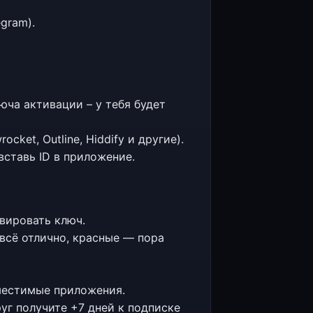
egram).
юча активации – у тебя будет
ket, Outline, Hiddify и другие).
вставь ID в приложение.
вировать ключ.
всё отлично, красные — пора
местимые приложения.
уг получите +7 дней к подписке