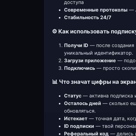
доступа
Современные протоколы
—
Стабильность 24/7
⚙️ Как использовать подписк
Получи ID
— после создания п
уникальный идентификатор.
Загрузи приложение
— подой
Подключись
— просто скопир
📊 Что значат цифры на экра
Статус
— активна подписка и
Осталось дней
— сколько ещ
обновляться.
Истекает
— точная дата, ког
ID подписки
— твой персонал
Реферальный код
— делись и