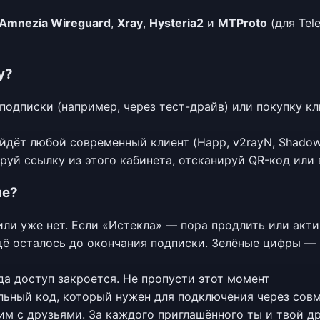
Amnezia Wireguard
,
Xray
,
Hysteria2
и
MTProto
(для Tel
у?
одписки (например, через тест-драйв) или покупку кл
дёт любой современный клиент (Happ, v2rayN, Shadowroc
уй ссылку из этого кабинета, отсканируй QR-код или 
не?
ли уже нет. Если «Истекла» — пора продлить или акти
ё осталось до окончания подписки. Зелёные цифры — 
да доступ закроется. Не пропусти этот момент
ьный код, который нужен для подключения через сов
м с друзьями. За каждого приглашённого ты и твой др